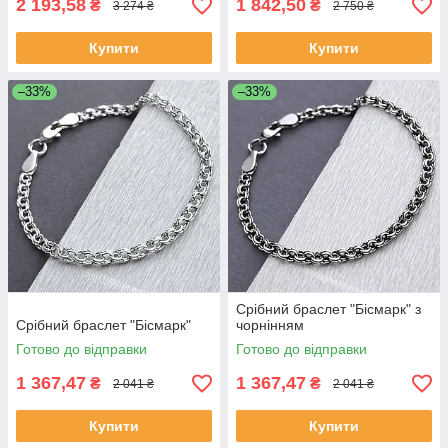
2 193,58
1 842,50
₴
₴
3 274 ₴
2 750 ₴
Купити
Купити
–33%
–33%
Срібний браслет "Бісмарк" з
Срібний браслет "Бісмарк"
чорнінням
Готово до відправки
Готово до відправки
1 367,47
1 367,47
₴
₴
2 041 ₴
2 041 ₴
Купити
Купити