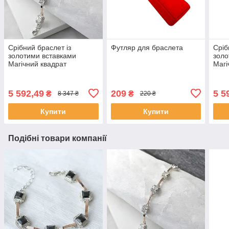
Срібний браслет із
Футляр для браслета
Сріб
золотими вставками
золо
Магічний квадрат
Магі
5 592,49
209
5 5
₴
₴
8 347 ₴
220 ₴
Купити
Купити
Подібні товари компанії