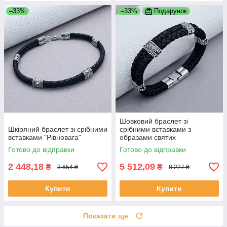
–33%
–33%
Подарунок
Шовковий браслет зі
Шкіряний браслет зі срібними
срібними вставками з
вставками "Рівновага"
образами святих
Готово до відправки
Готово до відправки
2 448,18
5 512,09
₴
₴
3 654 ₴
8 227 ₴
Купити
Купити
Показати ще