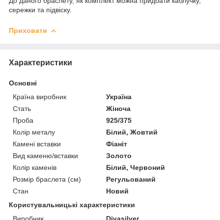
До даного браслету, як комплект можна придбати каблучку,
сережки та підвіску.
Приховати
Характеристики
Основні
Країна виробник
Україна
Стать
Жіноча
Проба
925/375
Колір металу
Білий, Жовтий
Камені вставки
Фіаніт
Вид каменю/вставки
Золото
Колір каменів
Білий, Червоний
Розмір браслета (см)
Регульований
Стан
Новий
Користувальницькі характеристики
Виробник
Divasilver