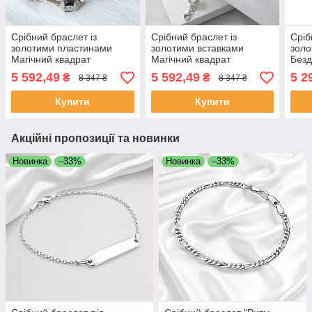
Срібний браслет із
Срібний браслет із
Сріб
золотими пластинами
золотими вставками
золо
Магічний квадрат
Магічний квадрат
Безд
5 592,49
5 592,49
5 2
₴
₴
8 347 ₴
8 347 ₴
Купити
Купити
Акційні пропозиції та новинки
Новинка
–33%
Новинка
–33%