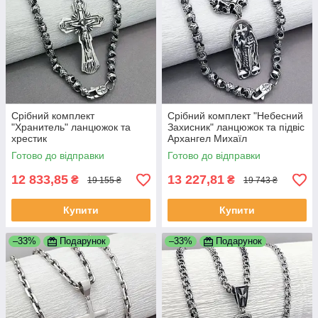
Срібний комплект
Срібний комплект "Небесний
"Хранитель" ланцюжок та
Захисник" ланцюжок та підвіс
хрестик
Архангел Михаїл
Готово до відправки
Готово до відправки
12 833,85
13 227,81
₴
₴
19 155 ₴
19 743 ₴
Купити
Купити
–33%
Подарунок
–33%
Подарунок