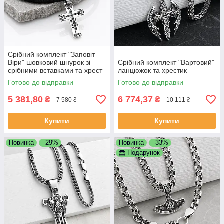
Срібний комплект "Заповіт
Віри" шовковий шнурок зі
Срібний комплект "Вартовий"
срібними вставками та хрест
ланцюжок та хрестик
Готово до відправки
Готово до відправки
5 381,80
6 774,37
₴
₴
7 580 ₴
10 111 ₴
Купити
Купити
Новинка
–29%
Новинка
–33%
Подарунок