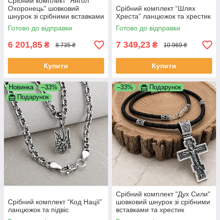
Срібний комплект "Янгол
Охоронець" шовковий
Срібний комплект “Шлях
шнурок зі срібними вставками
Хреста” ланцюжок та хрестик
та хрест
Готово до відправки
Готово до відправки
6 201,85
7 349,23
₴
₴
8 735 ₴
10 969 ₴
Купити
Купити
Новинка
–33%
–33%
Подарунок
Подарунок
Срібний комплект "Дух Сили"
Срібний комплект “Код Нації”
шовковий шнурок зі срібними
ланцюжок та підвіс
вставками та хрестик