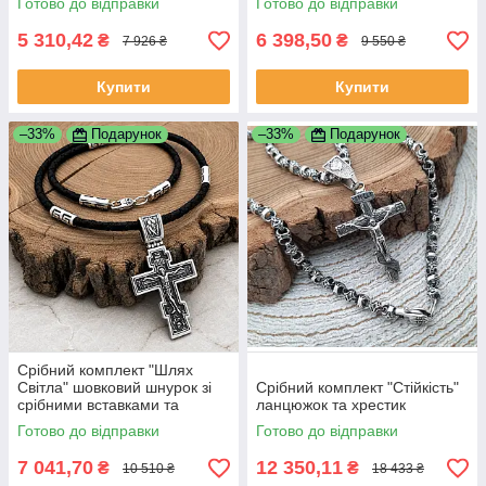
Готово до відправки
Готово до відправки
5 310,42
6 398,50
₴
₴
7 926 ₴
9 550 ₴
Купити
Купити
–33%
Подарунок
–33%
Подарунок
Срібний комплект "Шлях
Світла" шовковий шнурок зі
Срібний комплект "Стійкість"
срібними вставками та
ланцюжок та хрестик
хрестик
Готово до відправки
Готово до відправки
7 041,70
12 350,11
₴
₴
10 510 ₴
18 433 ₴