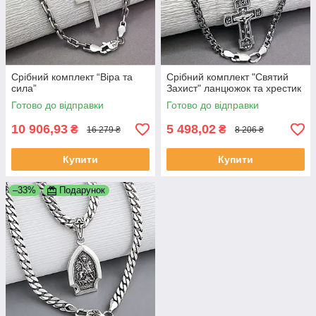
Срібний комплект “Віра та
Срібний комплект "Святий
сила”
Захист" ланцюжок та хрестик
Готово до відправки
Готово до відправки
10 906,93
5 498,02
₴
₴
16 279 ₴
8 206 ₴
Купити
Купити
–33%
Подарунок