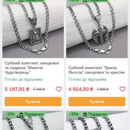
Срібний комплект ланцюжок
та ладанка "Микола
Срібний комплект "Крила
Чудотворець"
Янгола" ланцюжок та хрестик
Готово до відправки
Готово до відправки
5 187,81
4 924,50
₴
₴
7 743 ₴
7 350 ₴
Купити
Купити
–33%
Подарунок
–33%
Подарунок