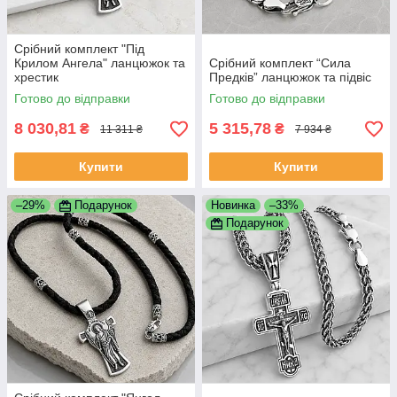
Срібний комплект "Під
Крилом Ангела" ланцюжок та
Срібний комплект “Сила
хрестик
Предків” ланцюжок та підвіс
Готово до відправки
Готово до відправки
8 030,81
5 315,78
₴
₴
11 311 ₴
7 934 ₴
Купити
Купити
–29%
Подарунок
Новинка
–33%
Подарунок