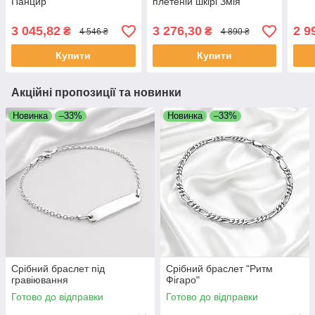
Панцир
плетеній шкірі Змія
3 045,82
3 276,30
2 9
₴
₴
4 546 ₴
4 890 ₴
Купити
Купити
Акційні пропозиції та новинки
Новинка
–33%
Новинка
–33%
Срібний браслет під
Срібний браслет "Ритм
гравіювання
Фігаро"
Готово до відправки
Готово до відправки