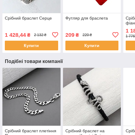
Срібний браслет Серце
Футляр для браслета
Сріб
фіан
1 1
1 428,44
209
₴
₴
2 132 ₴
220 ₴
1 776
Купити
Купити
Подібні товари компанії
Срібний браслет плетіння
Срібний браслет на
Сріб