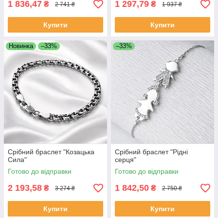
1 836,47
1 297,79
₴
₴
2 741 ₴
1 937 ₴
Купити
Купити
Новинка
–33%
–33%
Срібний браслет "Козацька
Срібний браслет "Рідні
Сила"
серця"
Готово до відправки
Готово до відправки
2 193,58
1 842,50
₴
₴
3 274 ₴
2 750 ₴
Купити
Купити