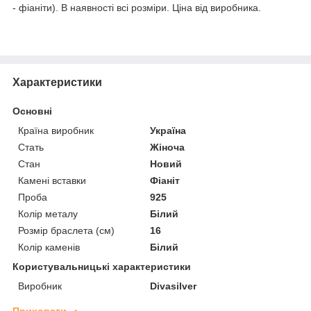
- фіаніти). В наявності всі розміри. Ціна від виробника.
Характеристики
Основні
Країна виробник
Україна
Стать
Жіноча
Стан
Новий
Камені вставки
Фіаніт
Проба
925
Колір металу
Білий
Розмір браслета (см)
16
Колір каменів
Білий
Користувальницькі характеристики
Виробник
Divasilver
Приховати