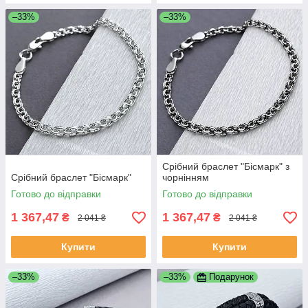
–33%
–33%
Срібний браслет "Бісмарк" з
Срібний браслет "Бісмарк"
чорнінням
Готово до відправки
Готово до відправки
1 367,47
1 367,47
₴
₴
2 041 ₴
2 041 ₴
Купити
Купити
–33%
–33%
Подарунок