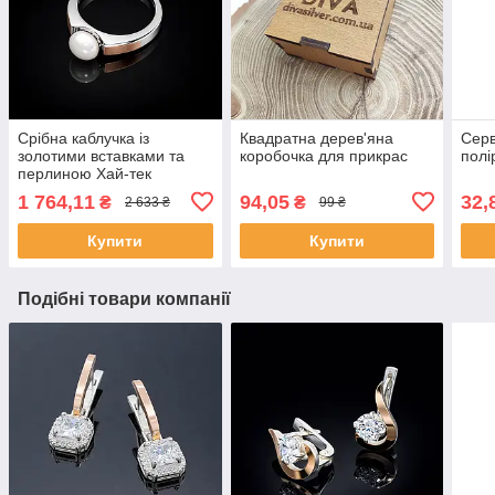
Срібна каблучка із
Квадратна дерев'яна
Серв
золотими вставками та
коробочка для прикрас
полі
перлиною Хай-тек
1 764,11
94,05
32,
₴
₴
2 633 ₴
99 ₴
Купити
Купити
Подібні товари компанії