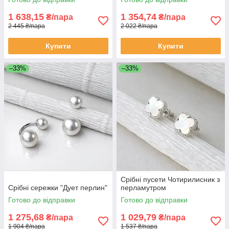
1 638,15
1 354,74
₴/пара
₴/пара
2 445 ₴/пара
2 022 ₴/пара
Купити
Купити
–33%
–33%
Срібні пусети Чотирилисник з
Срібні сережки "Дует перлин"
перламутром
Готово до відправки
Готово до відправки
1 275,68
1 029,79
₴/пара
₴/пара
1 904 ₴/пара
1 537 ₴/пара