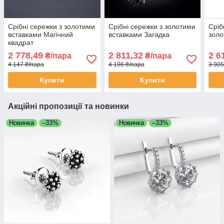
Срібні сережки з золотими
Срібні сережки з золотими
Сріб
вставками Магічний
вставками Загадка
золо
квадрат
2 778,49
2 811,32
2 6
₴/пара
₴/пара
4 147 ₴/пара
4 196 ₴/пара
3 905
Купити
Купити
Акційні пропозиції та новинки
Новинка
–33%
Новинка
–33%