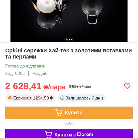
Срібні сережки Хай-тек з золотими вставками
та перлами
Готово до відправки
Код: 028с
Роздріб
2 628,41
₴/пара
3 923 ₴/пара
Економія
1294.59 ₴
Залишилось
6 днів
Купити
або
Купити з