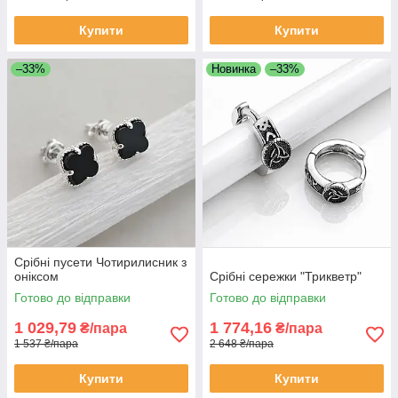
Купити
Купити
–33%
Новинка
–33%
Срібні пусети Чотирилисник з
оніксом
Срібні сережки "Трикветр"
Готово до відправки
Готово до відправки
1 029,79
1 774,16
₴/пара
₴/пара
1 537 ₴/пара
2 648 ₴/пара
Купити
Купити