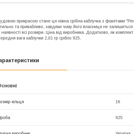
удовою прикрасою стане ця ніжна срібна каблучка з фіанітами "Ре
тильно та привабливо, завдяки чому його власниця не залишиться 
 наявності всі розміри. Ціна від виробника. Додатково, як комплек
ередня вага каблучки 2,01 гр срібло 925.
арактеристики
Основні
озмір кільця
16
Проба
925
раїна виробник
Україна