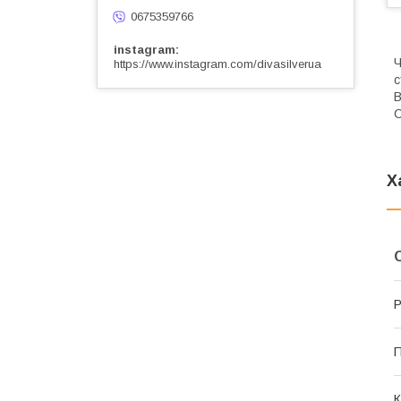
0675359766
instagram
Ч
https://www.instagram.com/divasilverua
с
В
С
Х
Р
К