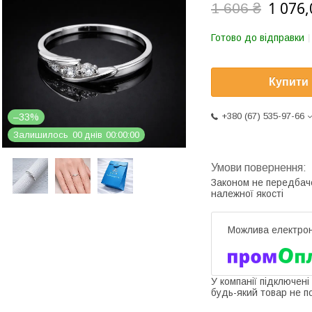
1 076,
1 606 ₴
Готово до відправки
Купити
+380 (67) 535-97-66
–33%
Залишилось
0
0
днів
0
0
0
0
0
0
Законом не передбач
належної якості
У компанії підключені
будь-який товар не п