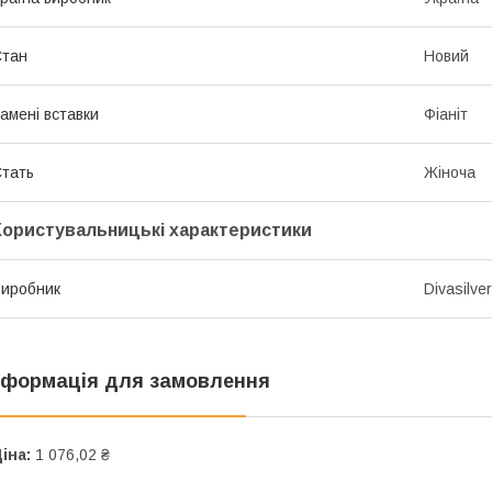
Стан
Новий
амені вставки
Фіаніт
тать
Жіноча
Користувальницькі характеристики
иробник
Divasilver
нформація для замовлення
іна:
1 076,02 ₴