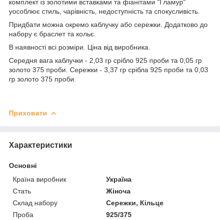
комплект із золотими вставками та фіанітами "Гламур"
уособлює стиль, чарівність, недоступність та спокусливість.
Придбати можна окремо каблучку або сережки. Додатково до
набору є браслет та кольє.
В наявності всі розміри. Ціна від виробника.
Середня вага каблучки - 2,03 гр срібло 925 проби та 0,05 гр
золото 375 проби. Сережки - 3,37 гр срібла 925 проби та 0,03
гр золото 375 проби.
Приховати
Характеристики
Основні
Країна виробник
Україна
Стать
Жіноча
Склад набору
Сережки, Кільце
Проба
925/375