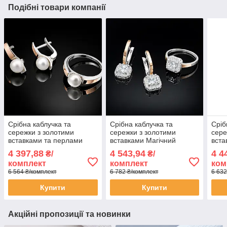
Подібні товари компанії
Срібна каблучка та
Срібна каблучка та
Сріб
сережки з золотими
сережки з золотими
сере
вставками та перлами
вставками Магічний
вста
Хай-тек
квадрат
4 397,88
4 543,94
4 4
₴/
₴/
комплект
комплект
ком
6 564 ₴/комплект
6 782 ₴/комплект
6 632
Купити
Купити
Акційні пропозиції та новинки