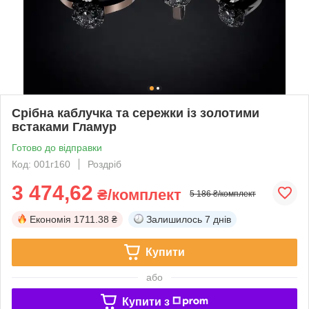
Срібна каблучка та сережки із золотими
встаками Гламур
Готово до відправки
Код: 001г160
Роздріб
3 474,62
₴/комплект
5 186 ₴/комплект
Економія
1711.38 ₴
Залишилось
7 днів
Купити
або
Купити з