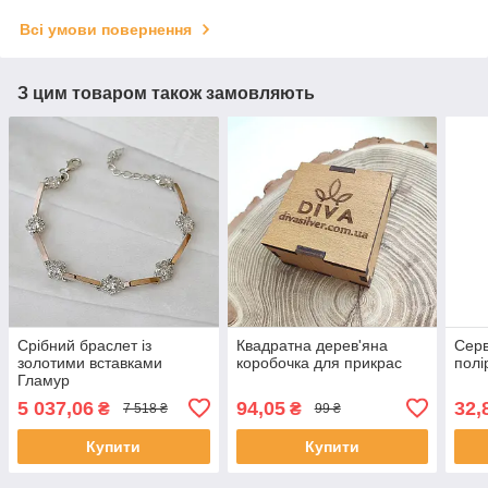
Всі умови повернення
З цим товаром також замовляють
Срібний браслет із
Квадратна дерев'яна
Серв
золотими вставками
коробочка для прикрас
полі
Гламур
5 037,06
94,05
32,
₴
₴
7 518 ₴
99 ₴
Купити
Купити