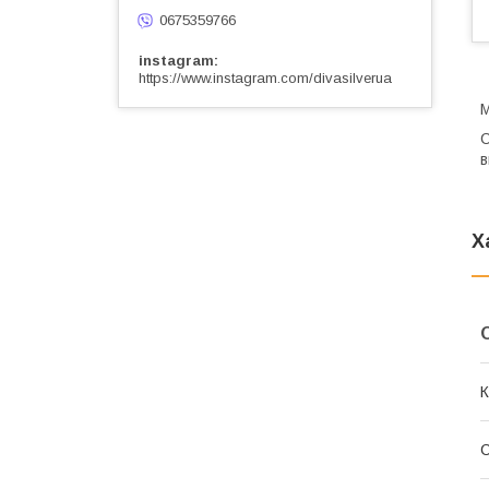
0675359766
instagram
https://www.instagram.com/divasilverua
М
С
в
Х
К
С