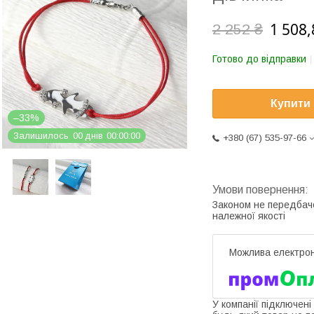
1 508,
2 252 ₴
Готово до відправки
Купити
–33%
Залишилось
0
0
днів
0
0
0
0
0
0
+380 (67) 535-97-66
Законом не передбач
належної якості
У компанії підключені