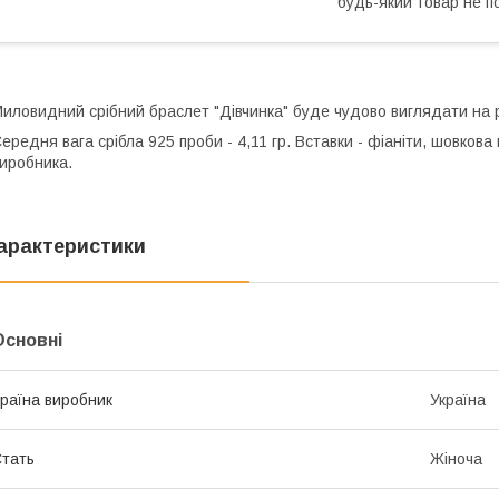
будь-який товар не п
иловидний срібний браслет "Дівчинка" буде чудово виглядати на 
ередня вага срібла 925 проби - 4,11 гр. Вставки - фіаніти, шовкова 
иробника.
арактеристики
Основні
раїна виробник
Україна
тать
Жіноча