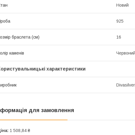
Стан
Новий
Проба
925
озмір браслета (см)
16
олір каменів
Червони
Користувальницькі характеристики
иробник
Divasilver
нформація для замовлення
іна:
1 508,84 ₴