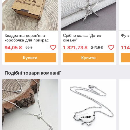
Квадратна дерев'яна
Срібне кольє "Дотик
Футл
коробочка для прикрас
океану"
94,05
1 821,73
114
₴
₴
99 ₴
2 719 ₴
Купити
Купити
Подібні товари компанії