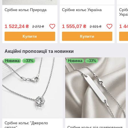
Срібне кольє Природа
Срібне кольє Україна
Сріб
Укра
1 522,24
1 555,07
1 4
₴
₴
2 272 ₴
2 321 ₴
Купити
Купити
Акційні пропозиції та новинки
Новинка
–33%
Новинка
–33%
Срібне кольє "Джерело
світла"
Срібне кольє під гравіювання