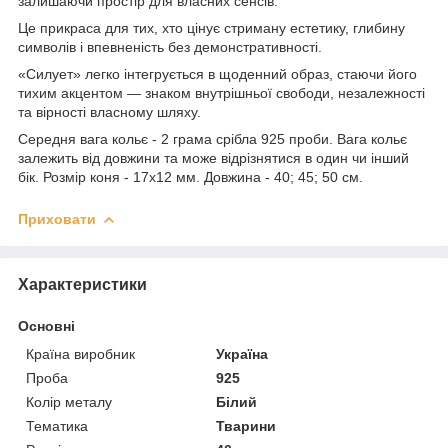
залишаючи простір для власних сенсів.
Це прикраса для тих, хто цінує стриману естетику, глибину
символів і впевненість без демонстративності.
«Силует» легко інтегрується в щоденний образ, стаючи його
тихим акцентом — знаком внутрішньої свободи, незалежності
та вірності власному шляху.
Середня вага кольє - 2 грама срібла 925 проби. Вага кольє
залежить від довжини та може відрізнятися в один чи інший
бік. Розмір коня - 17х12 мм. Довжина - 40; 45; 50 см.
Приховати
Характеристики
Основні
Країна виробник
Україна
Проба
925
Колір металу
Білий
Тематика
Тварини