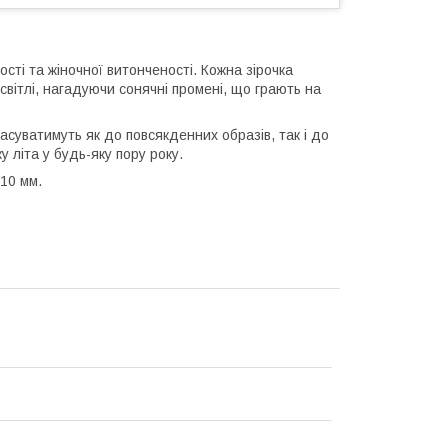
жості та жіночної витонченості. Кожна зірочка
вітлі, нагадуючи сонячні промені, що грають на
суватимуть як до повсякденних образів, так і до
у літа у будь-яку пору року.
х10 мм.