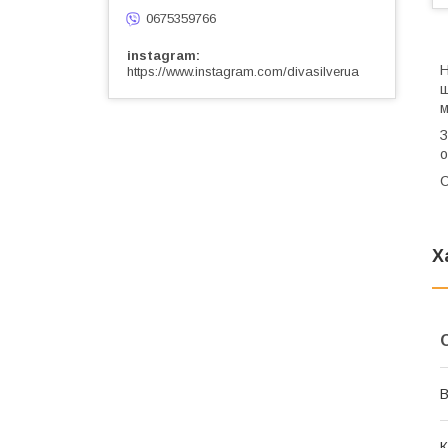
0675359766
instagram
Н
https://www.instagram.com/divasilverua
щ
м
З
о
С
Х
В
К