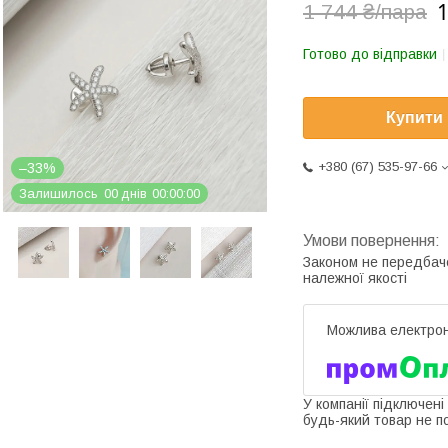
1
1 744 ₴/пара
Готово до відправки
Купити
+380 (67) 535-97-66
–33%
Залишилось
0
0
днів
0
0
0
0
0
0
Законом не передбач
належної якості
У компанії підключені
будь-який товар не п