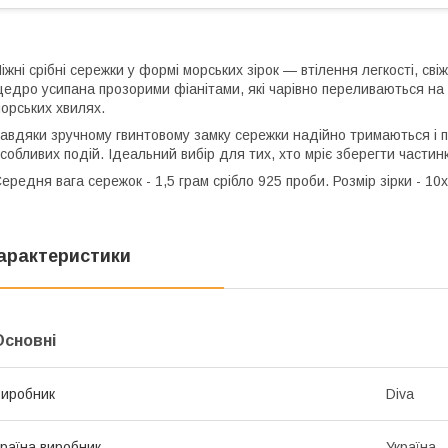
іжні срібні сережки у формі морських зірок — втілення легкості, сві
едро усипана прозорими фіанітами, які чарівно переливаються на с
орських хвилях.
авдяки зручному гвинтовому замку сережки надійно тримаються і па
собливих подій. Ідеальний вибір для тих, хто мріє зберегти частинк
ередня вага сережок - 1,5 грам срібло 925 проби. Розмір зірки - 10
арактеристики
Основні
иробник
Diva
раїна виробник
Україна