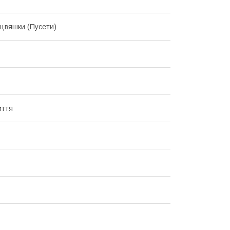
цвяшки (Пусети)
иття