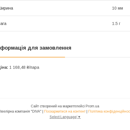
Ширина
10 мм
ага
1.5 г
нформація для замовлення
іна:
1 168,48 ₴/пара
Сайт створений на маркетплейсі
Prom.ua
Ювелірна компанія "DIVA" |
Поскаржитися на контент
|
Політика конфіденційнос
Select Language
▼