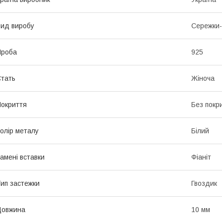
ид виробу
Сережки-
Проба
925
тать
Жіноча
окриття
Без покр
олір металу
Білий
амені вставки
Фіаніт
ип застежки
Гвоздик
Довжина
10 мм