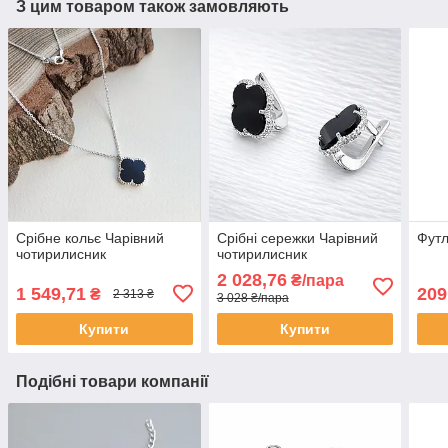
З цим товаром також замовляють
Срібне кольє Чарівний
Срібні сережки Чарівний
Футл
чотирилисник
чотирилисник
2 028,76
₴/пара
1 549,71
209
₴
2 313 ₴
3 028 ₴/пара
Купити
Купити
Подібні товари компанії