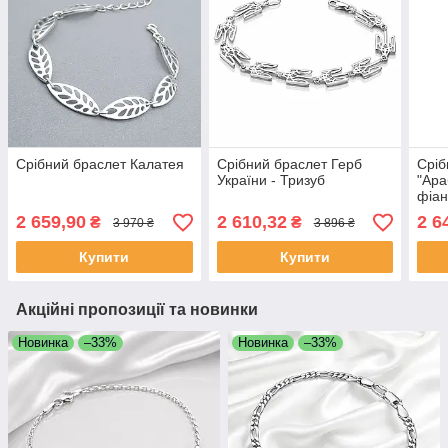
Срібний браслет Калатея
Срібний браслет Герб
Сріб
України - Тризуб
"Ара
фіан
2 659,90
2 610,32
2 6
₴
₴
3 970 ₴
3 896 ₴
Купити
Купити
Акційні пропозиції та новинки
Новинка
–33%
Новинка
–33%