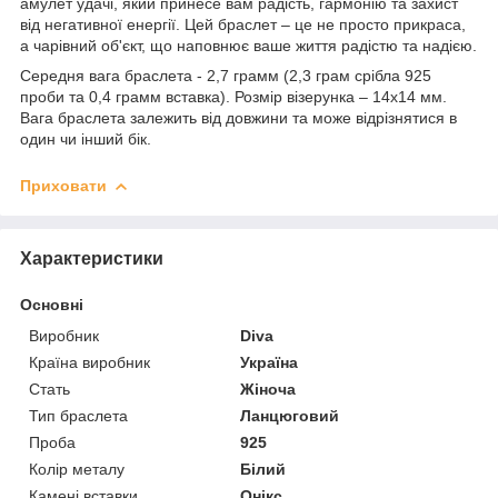
амулет удачі, який принесе вам радість, гармонію та захист
від негативної енергії. Цей браслет – це не просто прикраса,
а чарівний об'єкт, що наповнює ваше життя радістю та надією.
Середня вага браслета - 2,7 грамм (2,3 грам срібла 925
проби та 0,4 грамм вставка). Розмір візерунка – 14х14 мм.
Вага браслета залежить від довжини та може відрізнятися в
один чи інший бік.
Приховати
Характеристики
Основні
Виробник
Diva
Країна виробник
Україна
Стать
Жіноча
Тип браслета
Ланцюговий
Проба
925
Колір металу
Білий
Камені вставки
Онікс