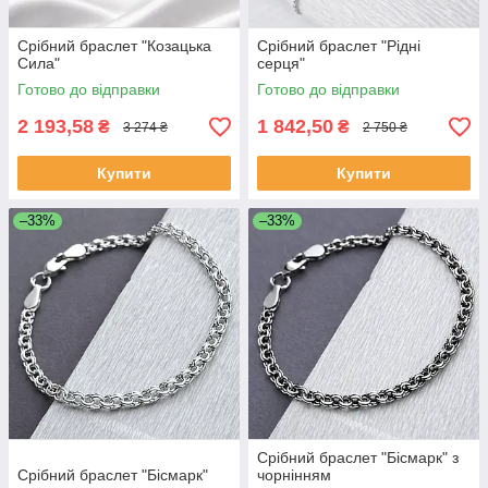
Срібний браслет "Козацька
Срібний браслет "Рідні
Сила"
серця"
Готово до відправки
Готово до відправки
2 193,58
1 842,50
₴
₴
3 274 ₴
2 750 ₴
Купити
Купити
–33%
–33%
Срібний браслет "Бісмарк" з
Срібний браслет "Бісмарк"
чорнінням