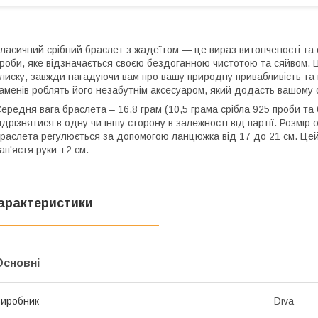
ласичний срібний браслет з жадеїтом — це вираз витонченості та ор
роби, яке відзначається своєю бездоганною чистотою та сяйвом. Ц
лиску, завжди нагадуючи вам про вашу природну привабливість та 
аменів роблять його незабутнім аксесуаром, який додасть вашому о
ередня вага браслета – 16,8 грам (10,5 грама срібла 925 проби та 
ідрізнятися в одну чи іншу сторону в залежності від партії. Розмі
раслета регулюється за допомогою ланцюжка від 17 до 21 см. Цей
ап'ястя руки +2 см.
арактеристики
Основні
иробник
Diva