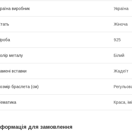
раїна виробник
Україна
тать
Жіноча
Проба
925
олір металу
Білий
амені вставки
Жадеїт
озмір браслета (см)
Регульов
ематика
Краса, ім
нформація для замовлення