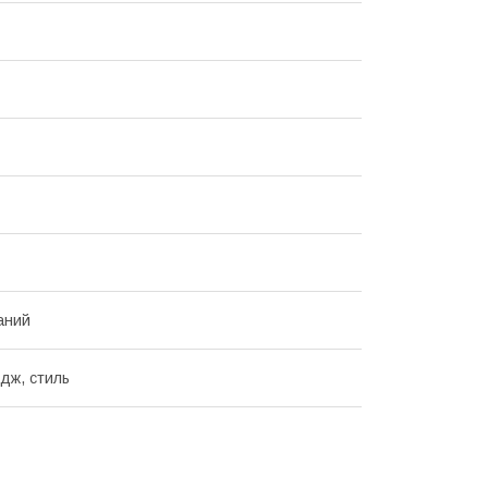
аний
ідж, стиль