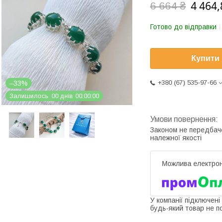
4 464,
6 664 ₴
Готово до відправки
Купити
+380 (67) 535-97-66
–33%
Залишилось
0
0
днів
0
0
0
0
0
0
Законом не передбач
належної якості
У компанії підключені
будь-який товар не п