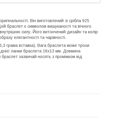
игінальності. Він виготовлений зі срібла 925
ей браслет є символом вишуканості та вічного
внутрішню силу. Його витончений дизайн та колір
бразу елегантності та чарівності.
6,3 грама вставка). Вага браслета може трохи
р однієї ланки браслета 16х13 мм. Довжина
 браслет зазвичай носять з проміжком від