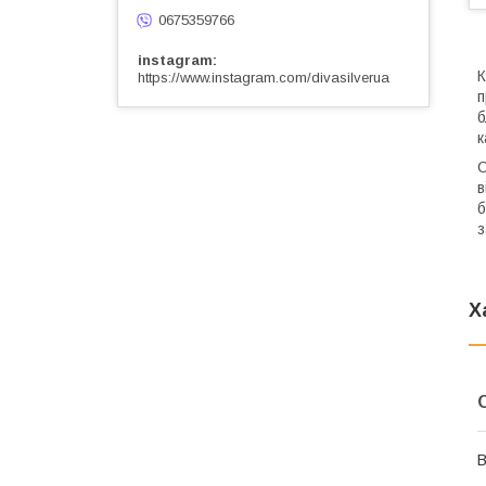
0675359766
instagram
К
https://www.instagram.com/divasilverua
п
б
к
С
в
б
з
Х
В