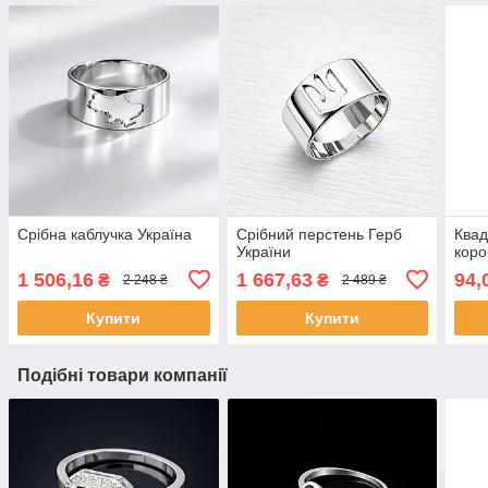
Срібна каблучка Україна
Срібний перстень Герб
Квад
України
коро
1 506,16
1 667,63
94,
₴
₴
2 248 ₴
2 489 ₴
Купити
Купити
Подібні товари компанії