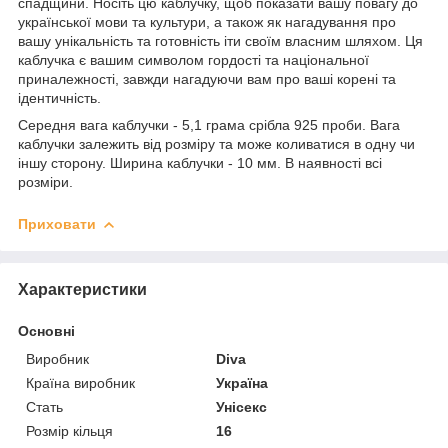
спадщини. Носіть цю каблучку, щоб показати вашу повагу до
української мови та культури, а також як нагадування про
вашу унікальність та готовність іти своїм власним шляхом. Ця
каблучка є вашим символом гордості та національної
приналежності, завжди нагадуючи вам про ваші корені та
ідентичність.
Середня вага каблучки - 5,1 грама срібла 925 проби. Вага
каблучки залежить від розміру та може коливатися в одну чи
іншу сторону. Ширина каблучки - 10 мм. В наявності всі
розміри.
Приховати
Характеристики
Основні
Виробник
Diva
Країна виробник
Україна
Стать
Унісекс
Розмір кільця
16