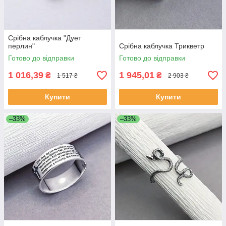
Срібна каблучка "Дует
перлин"
Срібна каблучка Трикветр
Готово до відправки
Готово до відправки
1 016,39
1 945,01
₴
₴
1 517 ₴
2 903 ₴
Купити
Купити
–33%
–33%