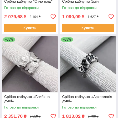
Срібна каблучка "Отче наш"
Срібна каблучка Змія
Готово до відправки
Готово до відправки
2 079,68
1 090,09
₴
₴
3 104 ₴
1 627 ₴
Купити
Купити
–33%
–33%
Срібна каблучка «Глибина
Срібна каблучка «Археологія
душі»
душі»
Готово до відправки
Готово до відправки
2 351,70
1 813,02
₴
₴
3 510 ₴
2 706 ₴