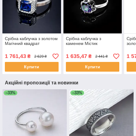
Срібна каблучка з золотом
Срібна каблучка з
Сріб
Магічний квадрат
каменем Містик
золо
1 761,43
1 635,47
1 5
₴
₴
2 629 ₴
2 441 ₴
Купити
Купити
Акційні пропозиції та новинки
–33%
–33%