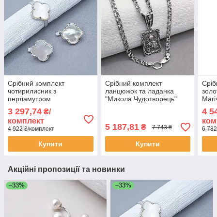
Срібний комплект
Срібний комплект
Сріб
чотирилисник з
ланцюжок та ладанка
золо
перламутром
"Микола Чудотворець"
Магі
3 297,74
4 5
₴/
комплект
ком
5 187,81
₴
7 743 ₴
4 922 ₴/комплект
6 782
Купити
Купити
Акційні пропозиції та новинки
–33%
–33%