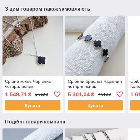
З цим товаром також замовляють
Срібне кольє Чарівний
Срібний браслет Чарівний
Сріб
чотирилисник
чотирилисник
Кон
1 549,71
5 301,04
1 6
₴
₴
2 313 ₴
7 912 ₴
Купити
Купити
Подібні товари компанії