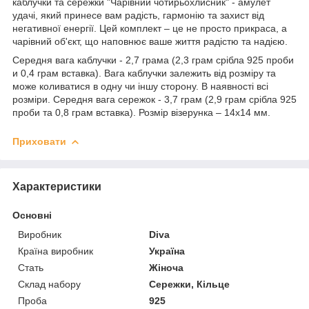
каблучки та сережки "Чарівний чотирьохлисник" - амулет
удачі, який принесе вам радість, гармонію та захист від
негативної енергії. Цей комплект – це не просто прикраса, а
чарівний об'єкт, що наповнює ваше життя радістю та надією.
Середня вага каблучки - 2,7 грама (2,3 грам срібла 925 проби
и 0,4 грам вставка). Вага каблучки залежить від розміру та
може коливатися в одну чи іншу сторону. В наявності всі
розміри. Середня вага сережок - 3,7 грам (2,9 грам срібла 925
проби та 0,8 грам вставка). Розмір візерунка – 14х14 мм.
Приховати
Характеристики
Основні
Виробник
Diva
Країна виробник
Україна
Стать
Жіноча
Склад набору
Сережки, Кільце
Проба
925