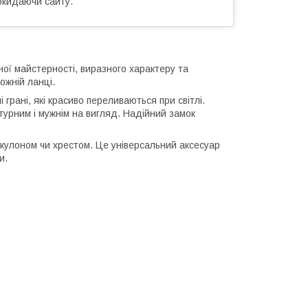
окидаючи сайту.
ої майстерності, виразного характеру та
ожній ланці.
 грані, які красиво переливаються при світлі.
турним і мужнім на вигляд. Надійний замок
 кулоном чи хрестом. Це універсальний аксесуар
и.