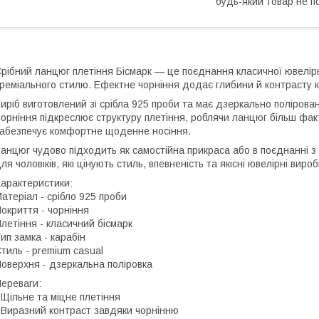
будь-який товар не п
рібний ланцюг плетіння Бісмарк — це поєднання класичної ювелірн
реміального стилю. Ефектне чорніння додає глибини й контрасту к
иріб виготовлений зі срібла 925 проби та має дзеркально поліровані
орніння підкреслює структуру плетіння, роблячи ланцюг більш фак
абезпечує комфортне щоденне носіння.
анцюг чудово підходить як самостійна прикраса або в поєднанні з
ля чоловіків, які цінують стиль, впевненість та якісні ювелірні вироб
арактеристики:
атеріал - срібло 925 проби
окриття - чорніння
летіння - класичний бісмарк
ип замка - карабін
тиль - premium casual
оверхня - дзеркальна поліровка
ереваги:
 Щільне та міцне плетіння
 Виразний контраст завдяки чорнінню