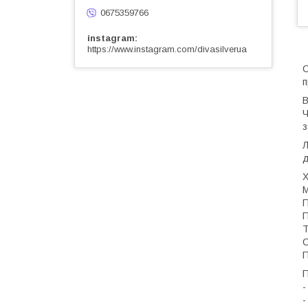
0675359766
instagram
https://www.instagram.com/divasilverua
С
п
В
Ч
з
Л
д
Х
М
П
П
Т
С
П
П
-
-