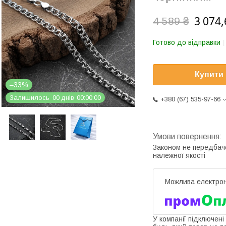
3 074,
4 589 ₴
Готово до відправки
Купити
–33%
Залишилось
0
0
днів
0
0
0
0
0
0
+380 (67) 535-97-66
Законом не передбач
належної якості
У компанії підключені