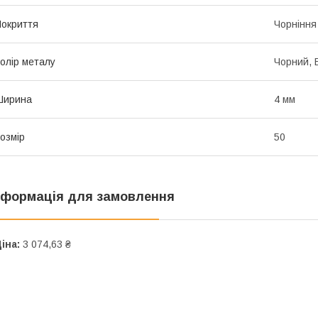
окриття
Чорніння
олір металу
Чорний, 
Ширина
4 мм
озмір
50
нформація для замовлення
іна:
3 074,63 ₴