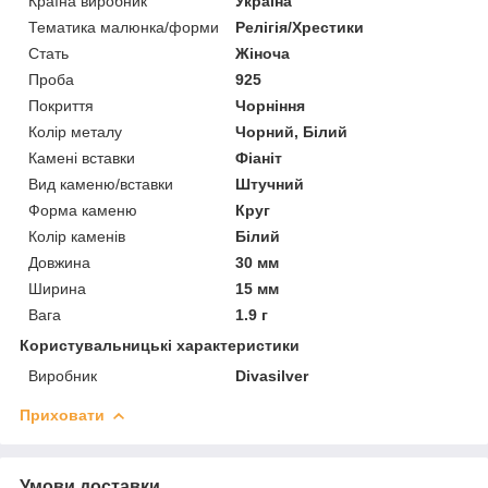
Країна виробник
Україна
Тематика малюнка/форми
Релігія/Хрестики
Стать
Жіноча
Проба
925
Покриття
Чорніння
Колір металу
Чорний, Білий
Камені вставки
Фіаніт
Вид каменю/вставки
Штучний
Форма каменю
Круг
Колір каменів
Білий
Довжина
30 мм
Ширина
15 мм
Вага
1.9 г
Користувальницькі характеристики
Виробник
Divasilver
Приховати
Умови доставки