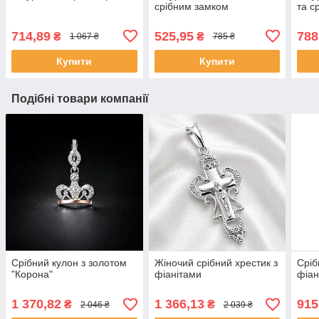
срібним замком
та с
714,89
525,95
788
₴
₴
1 067 ₴
785 ₴
Купити
Купити
Подібні товари компанії
Срібний кулон з золотом
Жіночий срібний хрестик з
Сріб
"Корона"
фіанітами
фіан
1 370,82
1 366,13
915
₴
₴
2 046 ₴
2 039 ₴