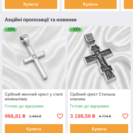
Купити
Купити
Акційні пропозиції та новинки
–33%
–33%
Срібний жіночий хрест у стилі
Срібний хрест Стильна
мінімалізму
класика
Готово до відправки
Готово до відправки
966,81
3 198,58
₴
₴
1 443 ₴
4 774 ₴
Купити
Купити