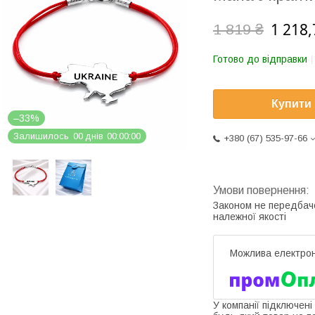
1 218,
1 819 ₴
Готово до відправки
Купити
–33%
Залишилось
0
0
днів
0
0
0
0
0
0
+380 (67) 535-97-66
Законом не передбач
належної якості
У компанії підключені