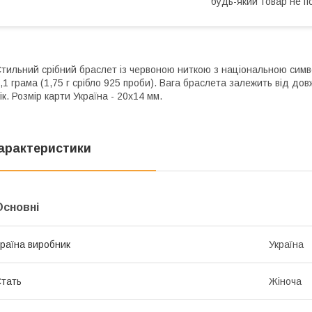
будь-який товар не п
тильний срібний браслет із червоною ниткою з національною симв
,1 грама (1,75 г срібло 925 проби). Вага браслета залежить від до
ік. Розмір карти Україна - 20х14 мм.
арактеристики
Основні
раїна виробник
Україна
тать
Жіноча