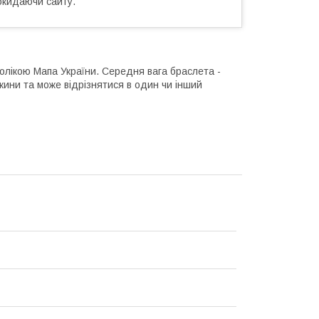
окидаючи сайту.
олікою Мапа України. Середня вага браслета -
вжини та може відрізнятися в один чи інший