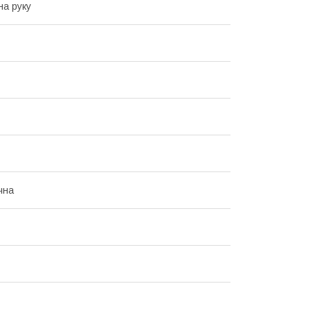
на руку
чна