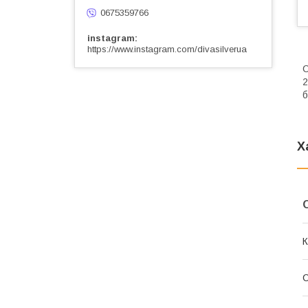
0675359766
instagram
https://www.instagram.com/divasilverua
С
2
б
Х
К
С