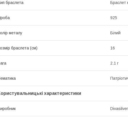
ип браслета
Браслет 
Проба
925
олір металу
Білий
озмір браслета (см)
16
ага
2.1 г
ематика
Патріоти
Користувальницькі характеристики
иробник
Divasilver