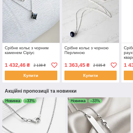
Срібне кольє з чорним
Срібне кольє з чорною
Сріб
каменем Сіріус
Перлиною
раух
квар
1 432,46
1 363,45
1 4
₴
₴
2 138 ₴
2 035 ₴
Купити
Купити
Акційні пропозиції та новинки
Новинка
–33%
Новинка
–33%