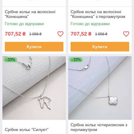
Срібне кольє на волосінні
Срібне кольє на волосінні
"Конюшина"
"Конюшина" з перламутром
Готово до відправки
Готово до відправки
707,52
707,52
₴
₴
1 056 ₴
1 056 ₴
Купити
Купити
–33%
–33%
Срібне кольє чотирилисник з
Срібне кольє "Силует"
перламутром