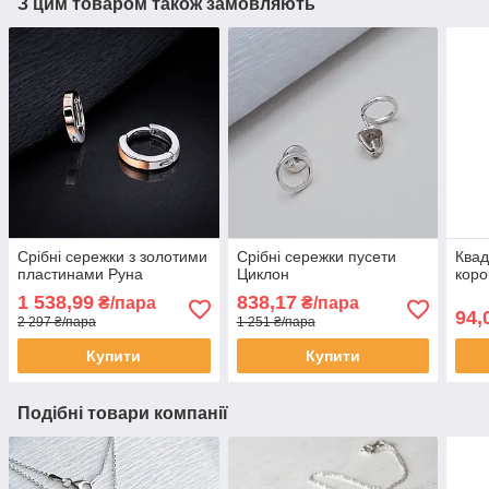
З цим товаром також замовляють
Срібні сережки з золотими
Срібні сережки пусети
Квад
пластинами Руна
Циклон
коро
1 538,99
838,17
₴/пара
₴/пара
94,
2 297 ₴/пара
1 251 ₴/пара
Купити
Купити
Подібні товари компанії