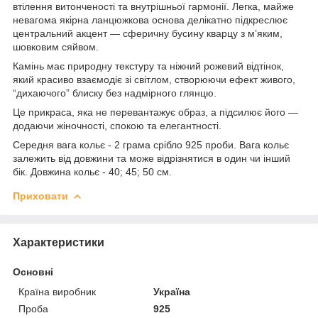
втілення витонченості та внутрішньої гармонії. Легка, майже
невагома якірна ланцюжкова основа делікатно підкреслює
центральний акцент — сферичну бусину кварцу з м’яким,
шовковим сяйвом.
Камінь має природну текстуру та ніжний рожевий відтінок,
який красиво взаємодіє зі світлом, створюючи ефект живого,
“дихаючого” блиску без надмірного глянцю.
Це прикраса, яка не перевантажує образ, а підсилює його —
додаючи жіночності, спокою та елегантності.
Середня вага кольє - 2 грама срібло 925 проби. Вага кольє
залежить від довжини та може відрізнятися в один чи інший
бік. Довжина кольє - 40; 45; 50 см.
Приховати
Характеристики
Основні
Країна виробник
Україна
Проба
925