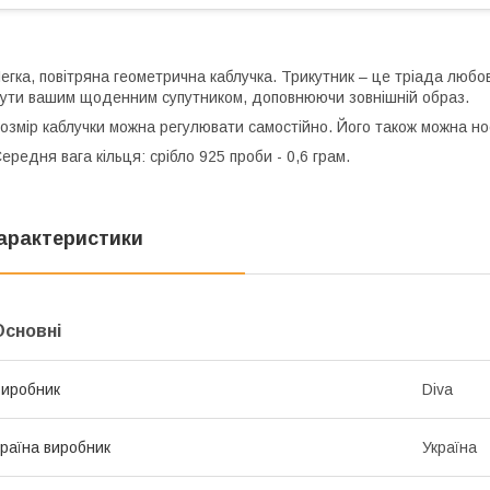
егка, повітряна геометрична каблучка. Трикутник – це тріада любов
ути вашим щоденним супутником, доповнюючи зовнішній образ.
озмір каблучки можна регулювати самостійно. Його також можна но
ередня вага кільця: срібло 925 проби - 0,6 грам.
арактеристики
Основні
иробник
Diva
раїна виробник
Україна