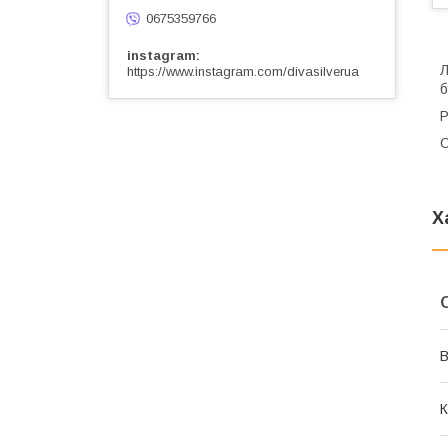
0675359766
instagram
Л
https://www.instagram.com/divasilverua
б
Р
С
Х
В
К