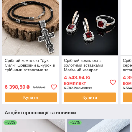
Срібний комплект "Дух
Срібний комплект з
Сріб
Сили" шовковий шнурок зі
золотими вставками
сере
срібними вставками та
Магічний квадрат
вста
хрестик
Хай-
4 543,94
4 3
₴/
комплект
ком
6 398,50
₴
9 550 ₴
6 782 ₴/комплект
6 564
Купити
Купити
Акційні пропозиції та новинки
–33%
–33%