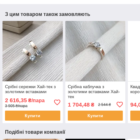
З цим товаром також замовляють
Срібні сережки Хай-тек з
Срібна каблучка з
Квад
золотими вставками
золотими вставками Хай-
коро
тек
2 616,35
₴/пара
1 704,48
94,
₴
2 544 ₴
3 905 ₴/пара
Купити
Купити
Подібні товари компанії